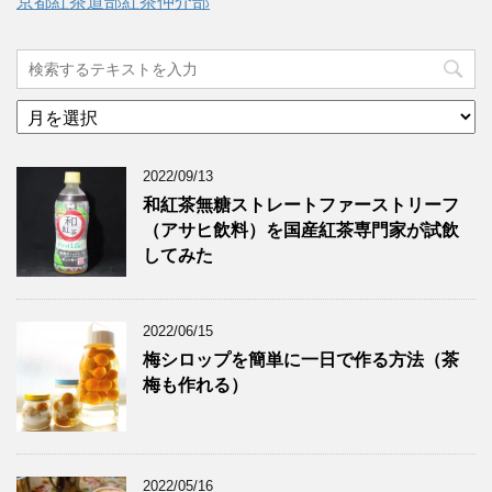
京都紅茶道部紅茶仲介部
ア
ー
カ
2022/09/13
イ
ブ
和紅茶無糖ストレートファーストリーフ
（アサヒ飲料）を国産紅茶専門家が試飲
してみた
2022/06/15
梅シロップを簡単に一日で作る方法（茶
梅も作れる）
2022/05/16