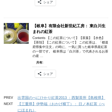
シェア
【岐阜】有限会社新世紀工房： 東白川生
まれの紅茶
Contents 【この紅茶について】【茶葉】【水色】
【茶殻】【この紅茶について】 この紅茶は、「都道
府県集中注文」の時に、一気に買った岐阜県産紅茶
の一部です。 岐阜県は「白川茶」で代表されるお茶
の産 …
共有:
シェア
PREV
出雲国のべにひかり紅茶2013 ：西製茶所【島根県】
NEXT
【三重県】伊勢福（おかげ横丁）： 日ノ本紅茶（べ
にほまれ）