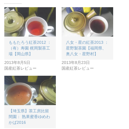
ももたろう紅茶2012 ：
八女・星の紅茶2013 ：
（有）寿園 梶岡製茶工
星野製茶園【福岡県、
場【岡山県】
奥八女・星野村】
2013年8月5日
2013年8月23日
国産紅茶レビュー
国産紅茶レビュー
【埼玉県】茶工房比留
間園： 熟果蜜香ゆめわ
かば2016