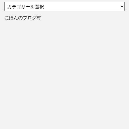
カ
テ
ゴ
にほんのブログ村
リ
ー