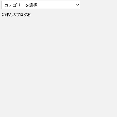
カ
テ
ゴ
にほんのブログ村
リ
ー