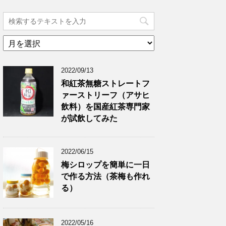
ア
ー
カ
2022/09/13
イ
ブ
和紅茶無糖ストレートフ
ァーストリーフ（アサヒ
飲料）を国産紅茶専門家
が試飲してみた
2022/06/15
梅シロップを簡単に一日
で作る方法（茶梅も作れ
る）
2022/05/16