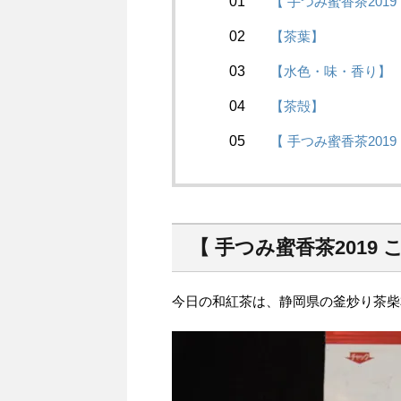
【 手つみ蜜香茶201
【茶葉】
【水色・味・香り】
【茶殻】
【 手つみ蜜香茶201
【 手つみ蜜香茶2019
今日の和紅茶は、静岡県の釜炒り茶柴本