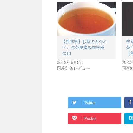
【熊本県】お茶のカジハ
告
ラ： 告茶夏摘み在来種
茶2
2018
【
2019年6月5日
202
国産紅茶レビュー
国産
Twitter
B
Pocket