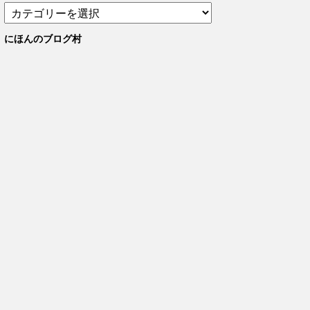
カ
テ
ゴ
にほんのブログ村
リ
ー