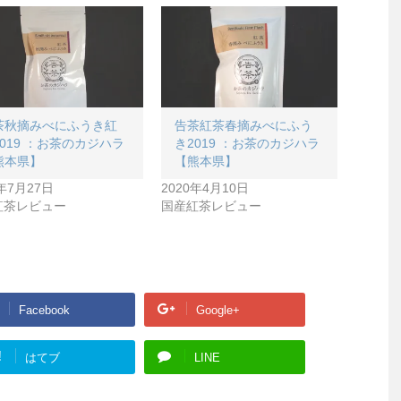
茶秋摘みべにふうき紅
告茶紅茶春摘みべにふう
019 ：お茶のカジハラ
き2019 ：お茶のカジハラ
熊本県】
【熊本県】
0年7月27日
2020年4月10日
紅茶レビュー
国産紅茶レビュー
Facebook
Google+
!
はてブ
LINE