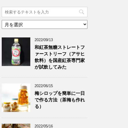
ア
ー
カ
2022/09/13
イ
ブ
和紅茶無糖ストレートフ
ァーストリーフ（アサヒ
飲料）を国産紅茶専門家
が試飲してみた
2022/06/15
梅シロップを簡単に一日
で作る方法（茶梅も作れ
る）
2022/05/16