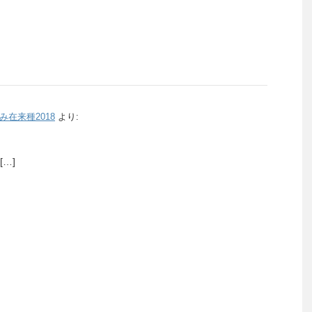
在来種2018
より:
…]