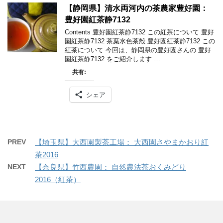
【静岡県】清水両河内の茶農家豊好園：
豊好園紅茶静7132
Contents 豊好園紅茶静7132 この紅茶について 豊好
園紅茶静7132 茶葉水色茶殻 豊好園紅茶静7132 この
紅茶について 今回は、静岡県の豊好園さんの 豊好
園紅茶静7132 をご紹介します …
共有:
シェア
PREV
【埼玉県】大西園製茶工場： 大西園さやまかおり紅
茶2016
NEXT
【奈良県】竹西農園： 自然農法茶おくみどり
2016（紅茶）