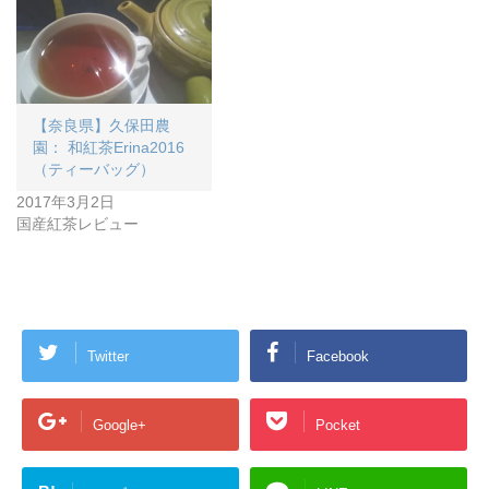
【奈良県】久保田農
園： 和紅茶Erina2016
（ティーバッグ）
2017年3月2日
国産紅茶レビュー
Twitter
Facebook
Google+
Pocket