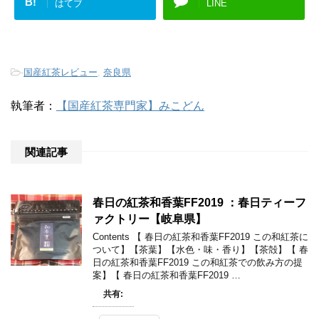
B!
はてブ
LINE
-
国産紅茶レビュー
,
奈良県
執筆者：
【国産紅茶専門家】みこどん
関連記事
春日の紅茶和香葉FF2019 ：春日ティーフ
ァクトリー【岐阜県】
Contents 【 春日の紅茶和香葉FF2019 この和紅茶に
ついて】【茶葉】【水色・味・香り】【茶殻】【 春
日の紅茶和香葉FF2019 この和紅茶での飲み方の提
案】【 春日の紅茶和香葉FF2019 …
共有: