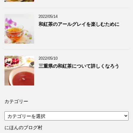
2022/05/14
和紅茶のアールグレイを楽しむために
2022/05/10
三重県の和紅茶について詳しくなろう
カテゴリー
カ
テ
ゴ
にほんのブログ村
リ