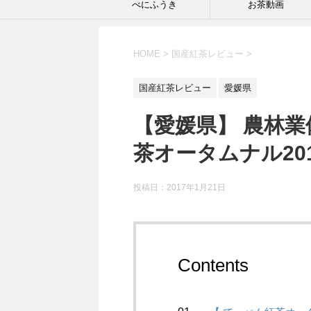
べにふうき
お茶動画
HOME
>
国産紅茶レビュー
>
国産紅茶レビュー
愛媛県
【愛媛県】 農林業
茶オータムナル20
投稿日：2017年1月21日
Contents