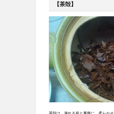
【茶殻】
茶殻は、淹れる前と裏腹に、柔らかそ