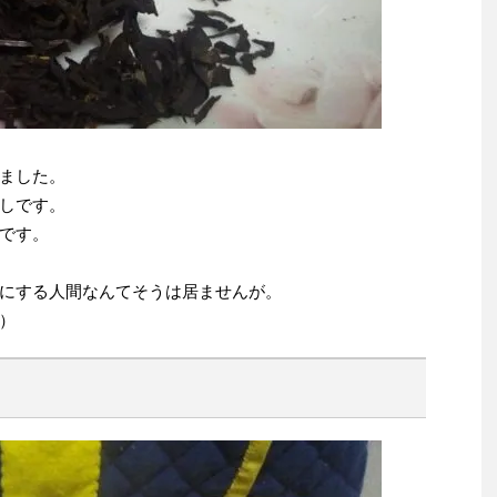
ました。
しです。
です。
にする人間なんてそうは居ませんが。
）