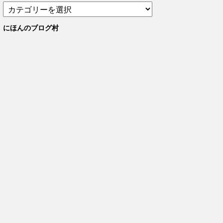
カ
テ
ゴ
にほんのブログ村
リ
ー