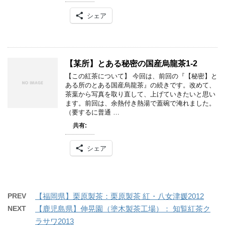
シェア
【某所】とある秘密の国産烏龍茶1-2
【この紅茶について】 今回は、前回の『【秘密】と
ある所のとある国産烏龍茶』の続きです。改めて、
茶葉から写真を取り直して、上げていきたいと思い
ます。前回は、余熱付き熱湯で蓋碗で淹れました。
（要するに普通 …
共有:
シェア
PREV
【福岡県】栗原製茶：栗原製茶 紅・八女津媛2012
NEXT
【鹿児島県】伸晃園（塗木製茶工場）： 知覧紅茶ク
ラサワ2013