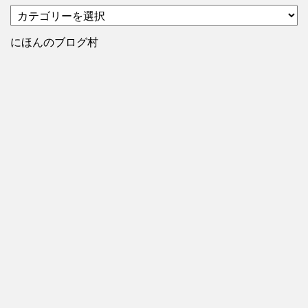
カ
テ
ゴ
にほんのブログ村
リ
ー