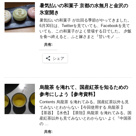
暑気払いの和菓子 京都の水無月と金沢の
氷室開き
暑気払いの和菓子 が出回る季節がやってきました。
6月30日は、Twitterを見ていても、Facebookを見て
いても、この和菓子がよく登場する日でした。 夕飯
を食べ終えると、ふと嫁さまと『甘いモノ …
共有:
シェア
烏龍茶 を淹れて、国産紅茶を知るための
参考にしよう【参考資料】
Contents 烏龍茶 を淹れてみる。国産紅茶以外も見
てみないとわからない【今回使用する 烏龍茶 】
【茶器】【水色】【茶殻】烏龍茶 を淹れてみる。国
産紅茶以外も見てみないとわからない よく『中国茶
の …
共有: