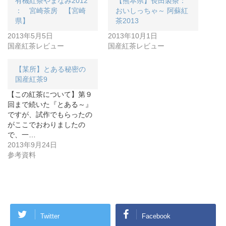
有機紅茶やまなみ2012
【熊本県】長田製茶：
： 宮崎茶房 【宮崎
おいしっちゃ～ 阿蘇紅
県】
茶2013
2013年5月5日
2013年10月1日
国産紅茶レビュー
国産紅茶レビュー
【某所】とある秘密の
国産紅茶9
【この紅茶について】第９
回まで続いた『とある～』
ですが、試作でもらったの
がここでおわりましたの
で、一…
2013年9月24日
参考資料
Twitter
Facebook