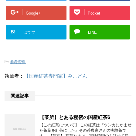
Google+
Pocket
B!
はてブ
LINE
-
参考資料
執筆者：
【国産紅茶専門家】みこどん
関連記事
【某所】とある秘密の国産紅茶6
【この紅茶について】 この紅茶は『ウンカにかませ
た茶葉を紅茶にした』その茶農家さんの実験茶で
す。 【茶葉】 荒茶なのは、実験段階のを詰めて送