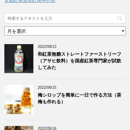
京都紅茶道部紅茶仲介部
ア
ー
カ
2022/09/13
イ
ブ
和紅茶無糖ストレートファーストリーフ
（アサヒ飲料）を国産紅茶専門家が試飲
してみた
2022/06/15
梅シロップを簡単に一日で作る方法（茶
梅も作れる）
2022/05/16