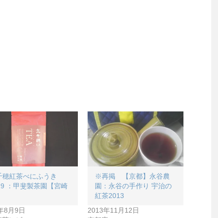
千穂紅茶べにふうき
※再掲 【京都】永谷農
19 ：甲斐製茶園【宮崎
園：永谷の手作り 宇治の
】
紅茶2013
0年8月9日
2013年11月12日