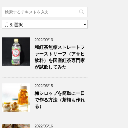
ア
ー
カ
2022/09/13
イ
ブ
和紅茶無糖ストレートフ
ァーストリーフ（アサヒ
飲料）を国産紅茶専門家
が試飲してみた
2022/06/15
梅シロップを簡単に一日
で作る方法（茶梅も作れ
る）
2022/05/16