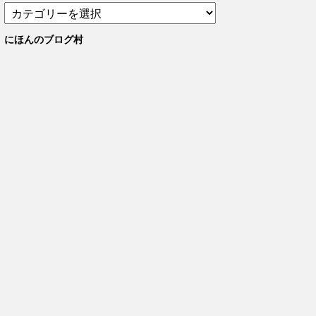
カ
テ
ゴ
にほんのブログ村
リ
ー