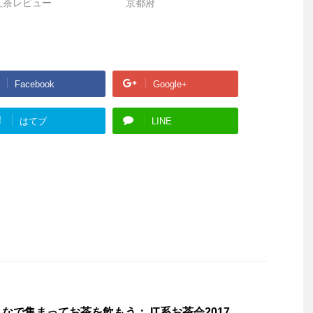
紅茶レビュー
京都府
Facebook
Google+
!
はてブ
LINE
なで集まってお茶を飲もう： IT系お茶会2017