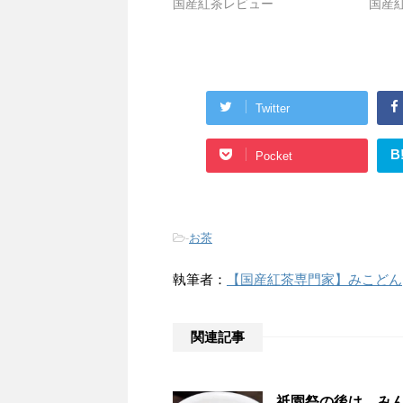
国産紅茶レビュー
国産
Twitter
B
Pocket
-
お茶
執筆者：
【国産紅茶専門家】みこどん
関連記事
祇園祭の後は、みん