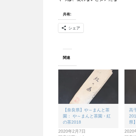
共有:
シェア
関連
【奈良県】や～まんと茶
高
園： や～まんと茶園・紅
20
の茶2018
県
2020年2月7日
202