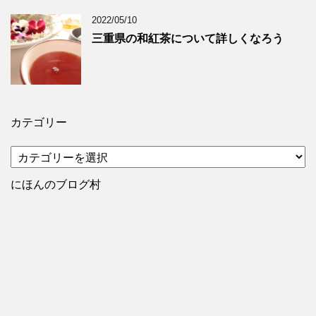
2022/05/10
三重県の和紅茶について詳しくなろう
カテゴリー
カ
テ
ゴ
にほんのブログ村
リ
ー