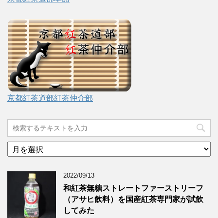
京都紅茶道部紅茶仲介部
ア
ー
カ
2022/09/13
イ
ブ
和紅茶無糖ストレートファーストリーフ
（アサヒ飲料）を国産紅茶専門家が試飲
してみた