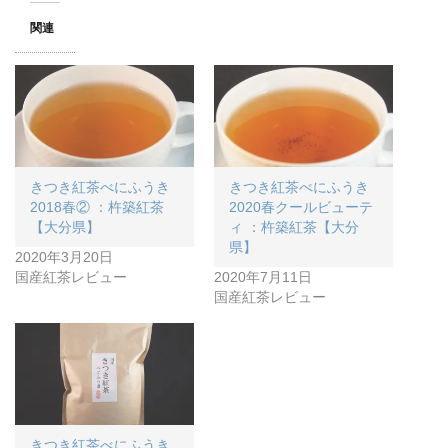
関連
きつき紅茶べにふうき
きつき紅茶べにふうき
2018春② ：杵築紅茶
2020春クールビューテ
【大分県】
ィ ：杵築紅茶【大分
県】
2020年3月20日
国産紅茶レビュー
2020年7月11日
国産紅茶レビュー
きつき紅茶べにふうき