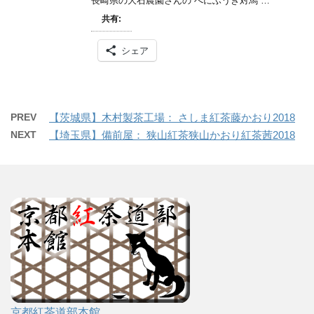
長崎県の大石農園さんの べにふうき対馬 …
共有:
シェア
PREV
【茨城県】木村製茶工場： さしま紅茶藤かおり2018
NEXT
【埼玉県】備前屋： 狭山紅茶狭山かおり紅茶茜2018
京都紅茶道部本館