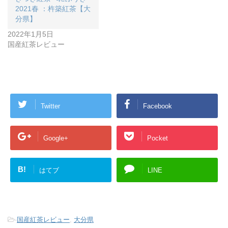
2021春 ：杵築紅茶【大
分県】
2022年1月5日
国産紅茶レビュー
Twitter
Facebook
Google+
Pocket
B!
はてブ
LINE
-
国産紅茶レビュー
,
大分県