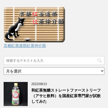
京都紅茶道部紅茶仲介部
ア
ー
カ
2022/09/13
イ
ブ
和紅茶無糖ストレートファーストリーフ
（アサヒ飲料）を国産紅茶専門家が試飲
してみた