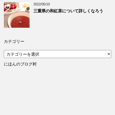
2022/05/10
三重県の和紅茶について詳しくなろう
カテゴリー
カ
テ
ゴ
にほんのブログ村
リ
ー