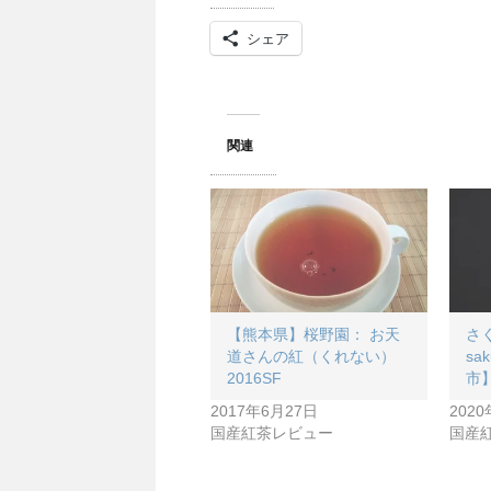
シェア
関連
【熊本県】桜野園： お天
さく
道さんの紅（くれない）
sa
2016SF
市
2017年6月27日
202
国産紅茶レビュー
国産