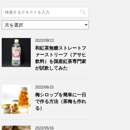
ア
ー
カ
2022/09/13
イ
ブ
和紅茶無糖ストレートフ
ァーストリーフ（アサヒ
飲料）を国産紅茶専門家
が試飲してみた
2022/06/15
梅シロップを簡単に一日
で作る方法（茶梅も作れ
る）
2022/05/16