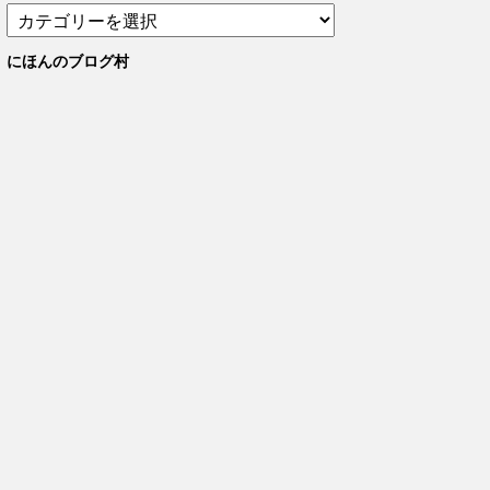
カ
テ
ゴ
にほんのブログ村
リ
ー