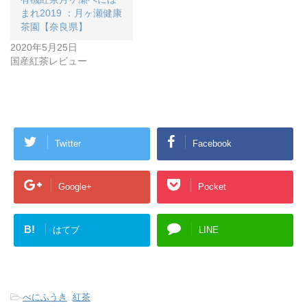
まれ2019 ：月ヶ瀬健康
茶園【奈良県】
2020年5月25日
国産紅茶レビュー
Twitter
Facebook
Google+
Pocket
B!
はてブ
LINE
-
べにふうき
,
紅茶