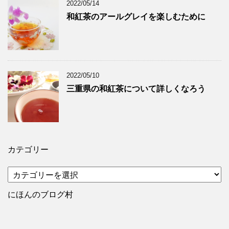
2022/05/14
和紅茶のアールグレイを楽しむために
2022/05/10
三重県の和紅茶について詳しくなろう
カテゴリー
カ
テ
ゴ
にほんのブログ村
リ
ー