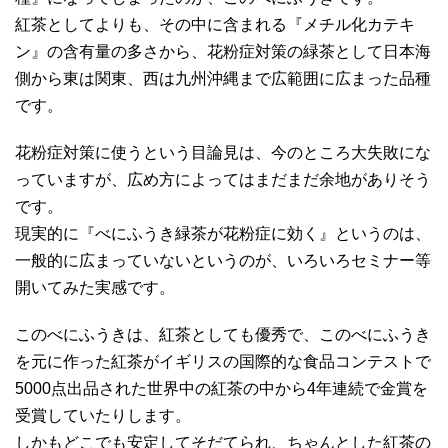
紅茶としてよりも、その中に含まれる『メチル化カテキ
ン』の含有量の多さから、花粉症対策の緑茶として日本海
側から東は関東、西は九州沖縄まで広範囲に広まった品種
です。
花粉症対策に使うという目論見は、今のところ大失敗にな
っていますが、広め方によってはまだまだ余地がありそう
です。
現実的に『べにふうき緑茶が花粉症に効く』というのは、
一般的に広まっていないというのが、いろいろセミナー等
開いてみた実感です。
このべにふうきは、紅茶としても優秀で、このべにふうき
を元に作った紅茶がイギリスの国際的な食品コンテストで
5000点出品された世界中の紅茶の中から4年連続で金賞を
受賞していたりします。
しかもどこでも安定してそだてられ、ちゃんとした紅茶の