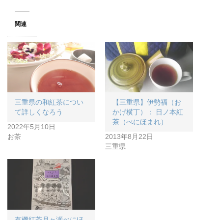
関連
三重県の和紅茶につい
【三重県】伊勢福（お
て詳しくなろう
かげ横丁）： 日ノ本紅
茶（べにほまれ）
2022年5月10日
お茶
2013年8月22日
三重県
有機紅茶月ヶ瀬べにほ