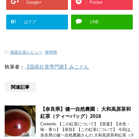
Google+
Pocket
B!
はてブ
LINE
-
国産紅茶レビュー
,
静岡県
執筆者：
【国産紅茶専門家】みこどん
関連記事
【奈良県】健一自然農園： 大和高原茶和
紅茶（ティーバッグ）2016
Contents 【この紅茶について】【茶葉】【水色・
味・香り】【茶殻】【この紅茶について】 今回は、
奈良県の健一自然農園さんの 大和高原茶和紅茶（テ