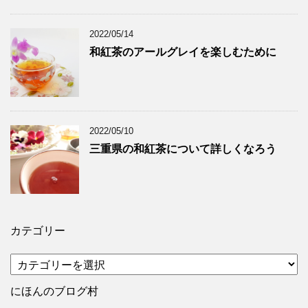
2022/05/14
和紅茶のアールグレイを楽しむために
2022/05/10
三重県の和紅茶について詳しくなろう
カテゴリー
カ
テ
ゴ
にほんのブログ村
リ