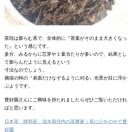
茶殻は膨らむ系で、全体的に『茶葉がそのまま大きくなっ
た』という感じです。
多分、みるからに芯芽や１葉当たりが多いので、結果とし
て膨らんだように見えるという
寸法なのでしょう。
摘採の時の『表面だけなぞるように刈る』光景が目に浮か
ぶようです。
豊好園さんにご興味を持たれましたらぜひご覧いただけれ
ばと思います。
日本茶「静岡茶」清水両河内の茶農家｜茶に心をのせて豊
好園