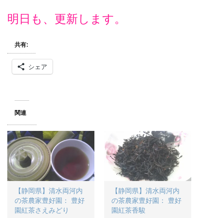
明日も、更新します。
共有:
シェア
関連
【静岡県】清水両河内
【静岡県】清水両河内
の茶農家豊好園： 豊好
の茶農家豊好園： 豊好
園紅茶さえみどり
園紅茶香駿