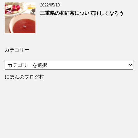
2022/05/10
三重県の和紅茶について詳しくなろう
カテゴリー
カ
テ
ゴ
にほんのブログ村
リ
ー