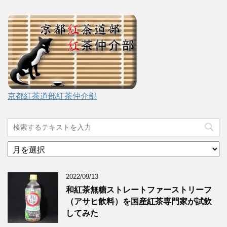
京都紅茶道部紅茶仲介部
ア
ー
カ
2022/09/13
イ
ブ
和紅茶無糖ストレートファーストリーフ
（アサヒ飲料）を国産紅茶専門家が試飲
してみた