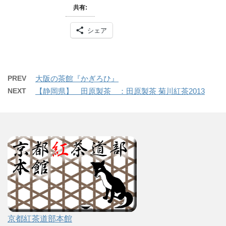
共有:
シェア
PREV
大阪の茶館『かぎろひ』
NEXT
【静岡県】 田原製茶 ：田原製茶 菊川紅茶2013
京都紅茶道部本館