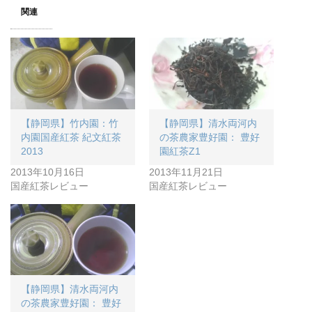
関連
【静岡県】竹内園：竹
【静岡県】清水両河内
内園国産紅茶 紀文紅茶
の茶農家豊好園： 豊好
2013
園紅茶Z1
2013年10月16日
2013年11月21日
国産紅茶レビュー
国産紅茶レビュー
【静岡県】清水両河内
の茶農家豊好園： 豊好