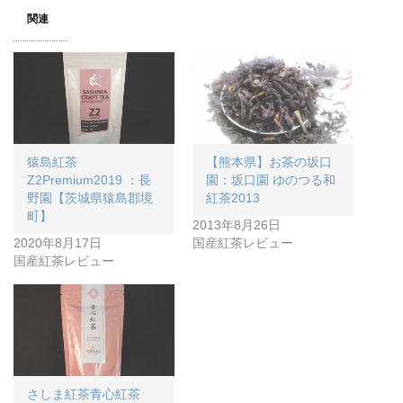
関連
猿島紅茶
【熊本県】お茶の坂口
Z2Premium2019 ：長
園：坂口園 ゆのつる和
野園【茨城県猿島郡境
紅茶2013
町】
2013年8月26日
2020年8月17日
国産紅茶レビュー
国産紅茶レビュー
さしま紅茶青心紅茶