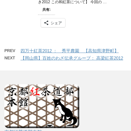
き2012 この和紅茶について】 今回の …
共有:
シェア
PREV
四万十紅茶2012 ： 秀平農園 【高知県津野町】
NEXT
【岡山県】百姓のわざ伝承グループ： 高梁紅茶2012