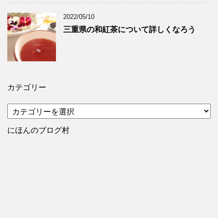
2022/05/10
三重県の和紅茶について詳しくなろう
カテゴリー
カ
テ
ゴ
にほんのブログ村
リ
ー