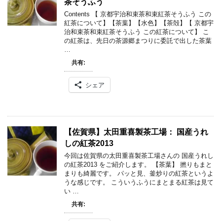
茶そうふう
Contents 【 京都宇治和束茶和束紅茶そうふう この
紅茶について】【茶葉】【水色】【茶殻】【 京都宇
治和束茶和束紅茶そうふう この紅茶について】 こ
の紅茶は、先日の茶源郷まつりに委託で出した茶葉
…
共有:
シェア
【佐賀県】太田重喜製茶工場： 国産うれ
しの紅茶2013
今回は佐賀県の太田重喜製茶工場さんの 国産うれし
の紅茶2013 をご紹介します。 【茶葉】 撚りもまと
まりも綺麗です。 パッと見、釜炒りの紅茶というよ
うな感じです。 こういうふうにまとまる紅茶は見て
い …
共有: