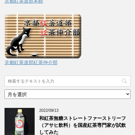
京都紅茶道部本館
京都紅茶道部紅茶仲介部
ア
ー
カ
2022/09/13
イ
ブ
和紅茶無糖ストレートファーストリーフ
（アサヒ飲料）を国産紅茶専門家が試飲
してみた