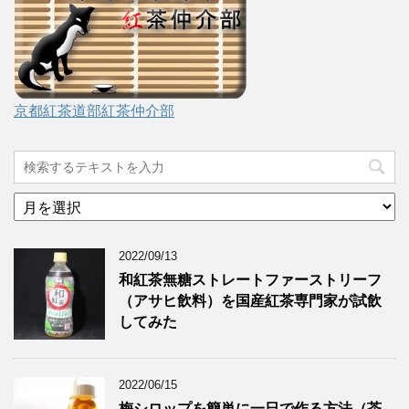
京都紅茶道部紅茶仲介部
ア
ー
カ
2022/09/13
イ
ブ
和紅茶無糖ストレートファーストリーフ
（アサヒ飲料）を国産紅茶専門家が試飲
してみた
2022/06/15
梅シロップを簡単に一日で作る方法（茶