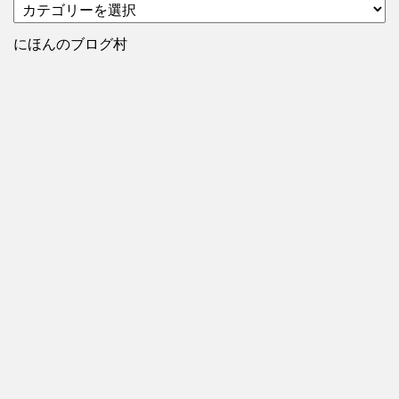
カ
テ
ゴ
にほんのブログ村
リ
ー