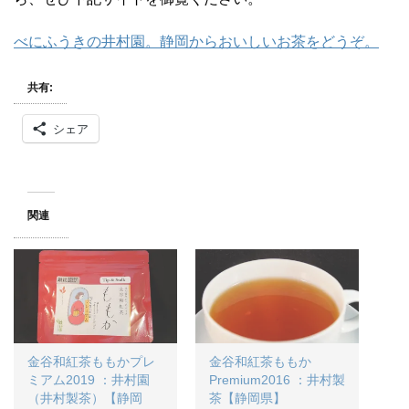
べにふうきの井村園。静岡からおいしいお茶をどうぞ。
共有:
シェア
関連
金谷和紅茶ももかプレ
金谷和紅茶ももか
ミアム2019 ：井村園
Premium2016 ：井村製
（井村製茶）【静岡
茶【静岡県】