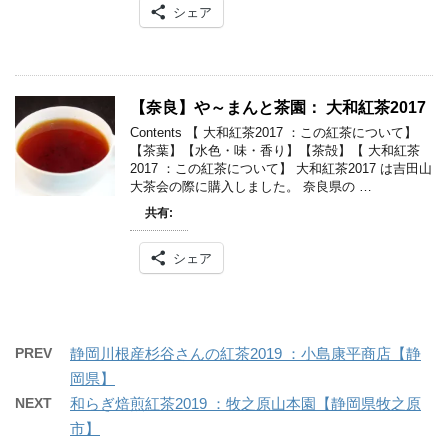
シェア
【奈良】や～まんと茶園： 大和紅茶2017
Contents 【 大和紅茶2017 ：この紅茶について】
【茶葉】【水色・味・香り】【茶殻】【 大和紅茶
2017 ：この紅茶について】 大和紅茶2017 は吉田山
大茶会の際に購入しました。 奈良県の …
共有:
シェア
PREV
静岡川根産杉谷さんの紅茶2019 ：小島康平商店【静
岡県】
NEXT
和らぎ焙煎紅茶2019 ：牧之原山本園【静岡県牧之原
市】