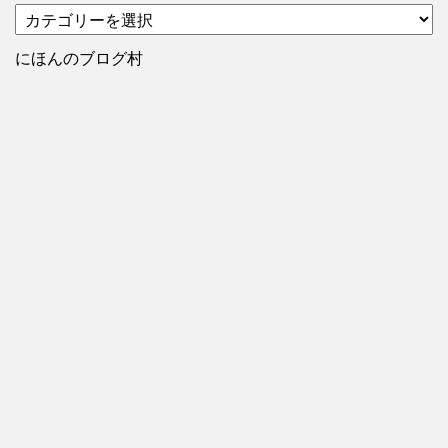
カ
テ
ゴ
にほんのブログ村
リ
ー