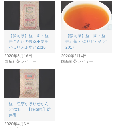
【静岡県】益井園：益
【静岡県】益井園：益
井さんちの農薬不使用
井紅茶 かほりせかんど
かほりふぁすと2018
2017
2020年3月16日
2020年2月4日
国産紅茶レビュー
国産紅茶レビュー
益井紅茶かほりせかん
ど2018 ：【静岡県】益
井園
2020年4月3日