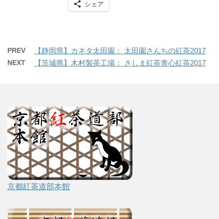
シェア
PREV
【静岡県】カネタ太田園： 太田園さんちの紅茶2017
NEXT
【茨城県】木村製茶工場： さしま紅茶青心紅茶2017
京都紅茶道部本館