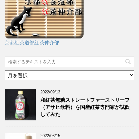
京都紅茶道部紅茶仲介部
ア
ー
カ
2022/09/13
イ
ブ
和紅茶無糖ストレートファーストリーフ
（アサヒ飲料）を国産紅茶専門家が試飲
してみた
2022/06/15