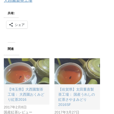
大西園製茶工場
共有:
シェア
関連
【埼玉県】大西園製茶
【佐賀県】太田重喜製
工場： 大西園おくみど
茶工場： 国産うれしの
り紅茶2016
紅茶さやまみどり
2016SF
2017年2月8日
国産紅茶レビュー
2017年3月27日