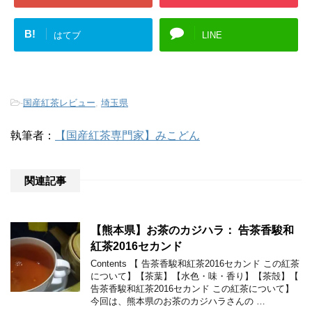
B!
はてブ
LINE
-
国産紅茶レビュー
,
埼玉県
執筆者：
【国産紅茶専門家】みこどん
関連記事
【熊本県】お茶のカジハラ： 告茶香駿和
紅茶2016セカンド
Contents 【 告茶香駿和紅茶2016セカンド この紅茶
について】【茶葉】【水色・味・香り】【茶殻】【
告茶香駿和紅茶2016セカンド この紅茶について】
今回は、熊本県のお茶のカジハラさんの …