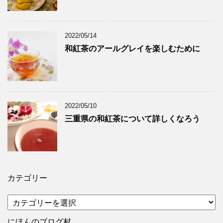
2022/05/14
和紅茶のアールグレイを楽しむために
2022/05/10
三重県の和紅茶について詳しくなろう
カテゴリー
カ
テ
ゴ
にほんのブログ村