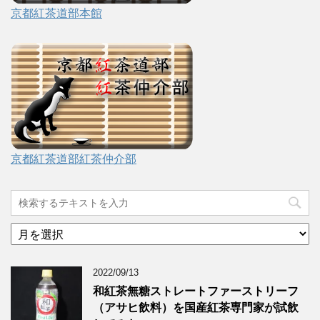
京都紅茶道部本館
京都紅茶道部紅茶仲介部
ア
ー
カ
2022/09/13
イ
ブ
和紅茶無糖ストレートファーストリーフ
（アサヒ飲料）を国産紅茶専門家が試飲