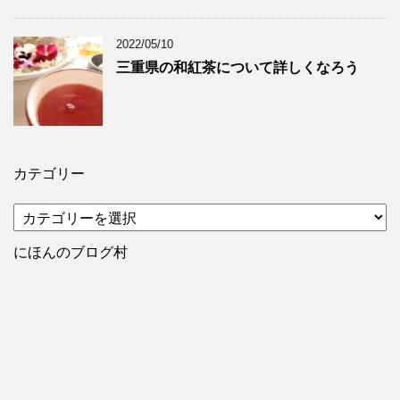
2022/05/10
三重県の和紅茶について詳しくなろう
カテゴリー
カ
テ
ゴ
にほんのブログ村
リ
ー