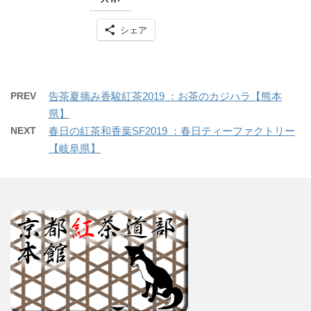
シェア
PREV
告茶夏摘み香駿紅茶2019 ：お茶のカジハラ【熊本
県】
NEXT
春日の紅茶和香葉SF2019 ：春日ティーファクトリー
【岐阜県】