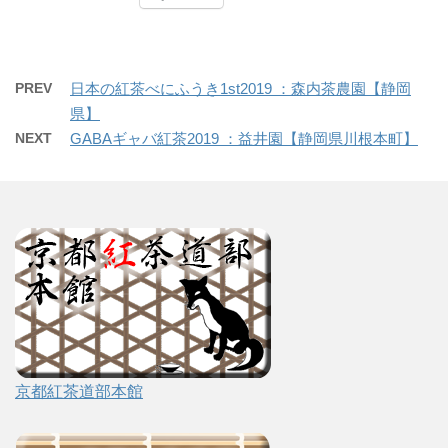
PREV
日本の紅茶べにふうき1st2019 ：森内茶農園【静岡
県】
NEXT
GABAギャバ紅茶2019 ：益井園【静岡県川根本町】
京都紅茶道部本館