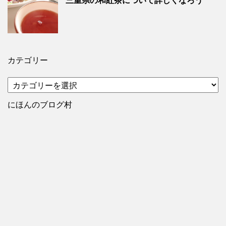
三重県の和紅茶について詳しくなろう
カテゴリー
カ
テ
ゴ
にほんのブログ村
リ
ー