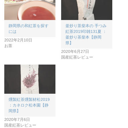
静岡県の和紅茶を探す
釜炒り茶柴本の 手つみ
には
紅茶2019印雑131夏 ：
釜炒り茶柴本【静岡
2022年2月10日
県】
お茶
2020年6月27日
国産紅茶レビュー
燻製紅茶燻製材松2019
：カネロク松本園【静
岡県】
2020年7月6日
国産紅茶レビュー