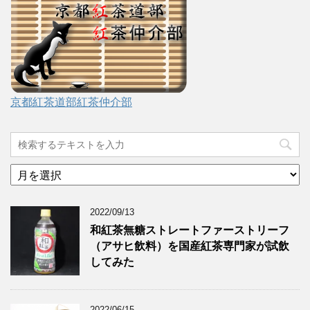
京都紅茶道部紅茶仲介部
ア
ー
カ
2022/09/13
イ
ブ
和紅茶無糖ストレートファーストリーフ
（アサヒ飲料）を国産紅茶専門家が試飲
してみた
2022/06/15