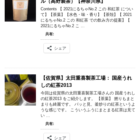
ル（高野製茶）【神奈川県】
Contents 【 2021にるちゃNo.2 この 和紅茶 につい
て】【茶葉】【水色・味・香り】【茶殻】【 2021
にるちゃNo.2 この 和紅茶 での飲み方の提案】【
2021にるちゃNo.2 こ …
共有:
シェア
【佐賀県】太田重喜製茶工場： 国産うれ
しの紅茶2013
今回は佐賀県の太田重喜製茶工場さんの 国産うれし
の紅茶2013 をご紹介します。 【茶葉】 撚りもまと
まりも綺麗です。 パッと見、釜炒りの紅茶というよ
うな感じです。 こういうふうにまとまる紅茶は見て
い …
共有:
シェア