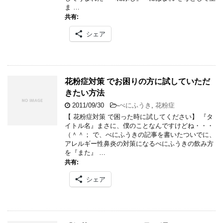
ま …
共有:
シェア
花粉症対策 でお困りの方に試していただ
きたい方法
2011/09/30
-
べにふうき
,
花粉症
【 花粉症対策 で困った時に試してください】 『タ
イトル名』まさに、僕のことなんですけどね・・・
（＾＾； で、べにふうきの記事を書いたついでに、
アレルギー性鼻炎の対策になるべにふうきの飲み方
を『また』 …
共有:
シェア