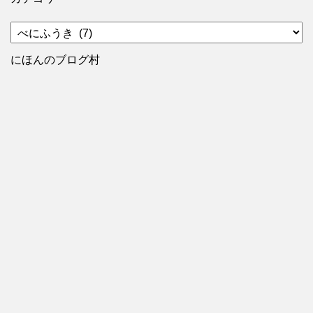
カ
テ
ゴ
にほんのブログ村
リ
ー