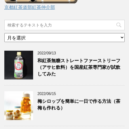
京都紅茶道部紅茶仲介部
ア
ー
カ
2022/09/13
イ
ブ
和紅茶無糖ストレートファーストリーフ
（アサヒ飲料）を国産紅茶専門家が試飲
してみた
2022/06/15
梅シロップを簡単に一日で作る方法（茶
梅も作れる）