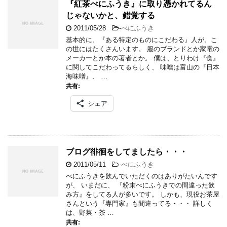
『紅茶べにふうき』に取り憑かれてるん
じゃないかと、錯覚する
2011/05/28
-
べにふうき
基本的に、『ある特定のものにこだわる』人が、こ
の世にはたくさんいます。 服のブランドとか家電の
メーカーとか本の著者とか。 僕は、とりわけ『食』
に関してこだわってるらしく、 味噌は富山の『日本
海味噌』、 …
共有:
シェア
ブログ徘徊をしてましたら・・・
2011/05/11
-
べにふうき
べにふうきを飲んでいただくのはありがたいんです
が、 いまだに、 『粉末べにふうきでの間違った飲
み方』をしてる人が多いです。 しかも、現役お茶屋
さんという『専門家』も間違ってる・・・ 詳しく
は、野菜・茶 …
共有: