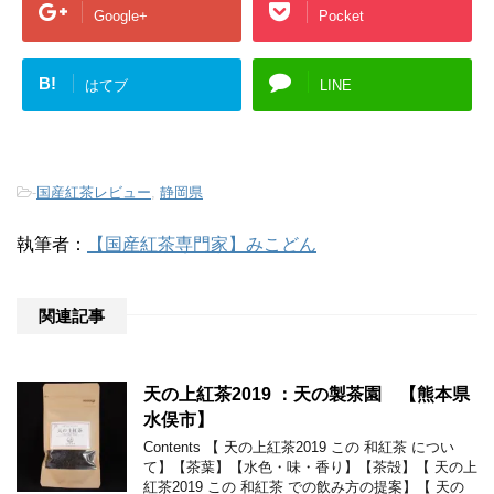
Google+
Pocket
B!
はてブ
LINE
-
国産紅茶レビュー
,
静岡県
執筆者：
【国産紅茶専門家】みこどん
関連記事
天の上紅茶2019 ：天の製茶園 【熊本県
水俣市】
Contents 【 天の上紅茶2019 この 和紅茶 につい
て】【茶葉】【水色・味・香り】【茶殻】【 天の上
紅茶2019 この 和紅茶 での飲み方の提案】【 天の