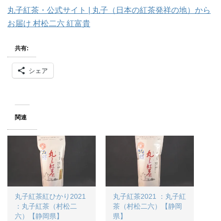
丸子紅茶・公式サイト | 丸子（日本の紅茶発祥の地）から
お届け 村松二六 紅富貴
共有:
シェア
関連
丸子紅茶紅ひかり2021
丸子紅茶2021 ：丸子紅
：丸子紅茶（村松二
茶（村松二六）【静岡
六）【静岡県】
県】