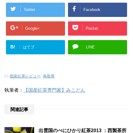
Twitter
Facebook
Google+
Pocket
B!
はてブ
LINE
-
国産紅茶レビュー
,
鳥取県
執筆者：
【国産紅茶専門家】みこどん
関連記事
出雲国のべにひかり紅茶2013 ：西製茶所