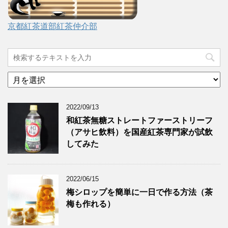
京都紅茶道部紅茶仲介部
ア
ー
カ
2022/09/13
イ
ブ
和紅茶無糖ストレートファーストリーフ
（アサヒ飲料）を国産紅茶専門家が試飲
してみた
2022/06/15
梅シロップを簡単に一日で作る方法（茶
梅も作れる）