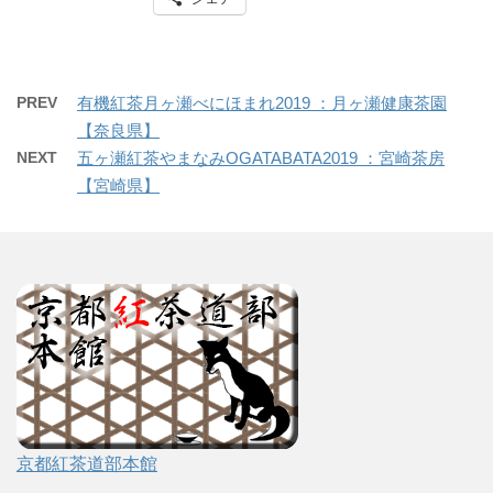
PREV
有機紅茶月ヶ瀬べにほまれ2019 ：月ヶ瀬健康茶園
【奈良県】
NEXT
五ヶ瀬紅茶やまなみOGATABATA2019 ：宮崎茶房
【宮崎県】
京都紅茶道部本館