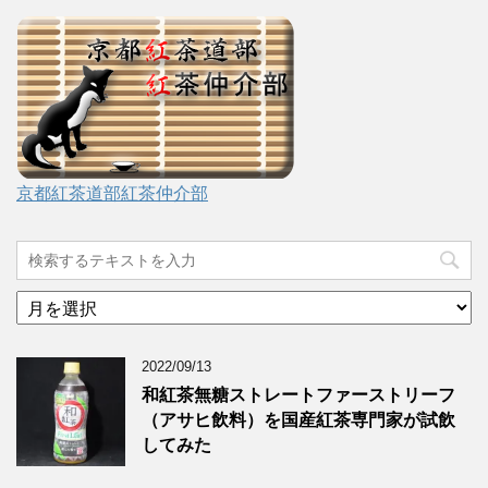
京都紅茶道部紅茶仲介部
ア
ー
カ
2022/09/13
イ
ブ
和紅茶無糖ストレートファーストリーフ
（アサヒ飲料）を国産紅茶専門家が試飲
してみた