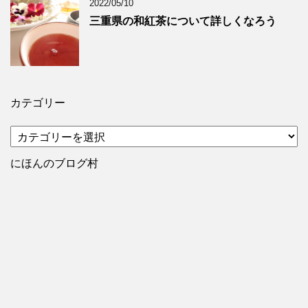
2022/05/10
三重県の和紅茶について詳しくなろう
カテゴリー
カ
テ
ゴ
にほんのブログ村
リ
ー