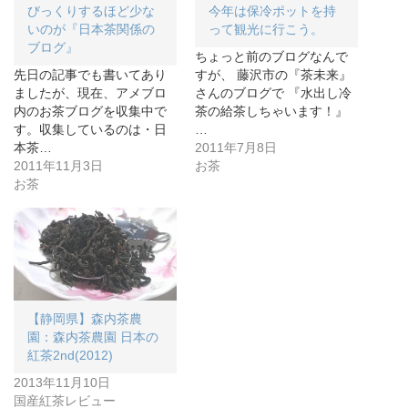
びっくりするほど少な
今年は保冷ポットを持
いのが『日本茶関係の
って観光に行こう。
ブログ』
ちょっと前のブログなんで
先日の記事でも書いてあり
すが、 藤沢市の『茶未来』
ましたが、現在、アメブロ
さんのブログで 『水出し冷
内のお茶ブログを収集中で
茶の給茶しちゃいます！』
す。収集しているのは・日
…
本茶…
2011年7月8日
2011年11月3日
お茶
お茶
【静岡県】森内茶農
園：森内茶農園 日本の
紅茶2nd(2012)
2013年11月10日
国産紅茶レビュー