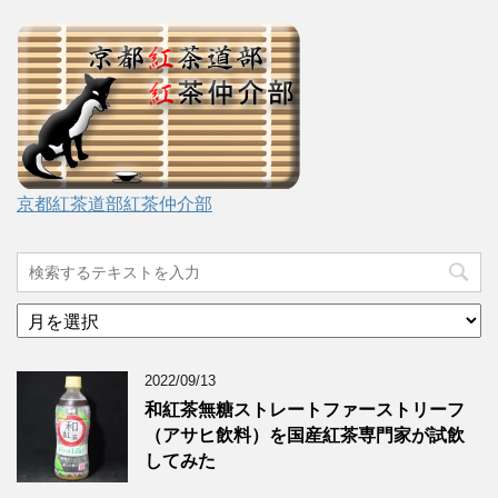
京都紅茶道部紅茶仲介部
ア
ー
カ
2022/09/13
イ
ブ
和紅茶無糖ストレートファーストリーフ
（アサヒ飲料）を国産紅茶専門家が試飲
してみた