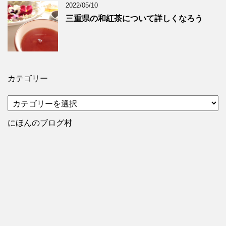
2022/05/10
三重県の和紅茶について詳しくなろう
カテゴリー
カ
テ
ゴ
にほんのブログ村
リ
ー